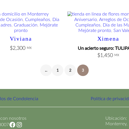
 de Ocasión
, 
Cumpleaños
, 
Día
Aniversario
, 
Arreglos de O
Madres
, 
Graduación
, 
Mejórate
Cumpleaños
, 
Día de las M
pronto
Mejórate pronto
, 
San Val
Viviana
Ximena
Un acierto seguro: TULI
$
2,300
MX
$
1,450
MX
←
1
2
3
los de Condolencia
Política de privaci
con nosotros
Ubicación:
Facebook
Instagram
Monterrey,
8007