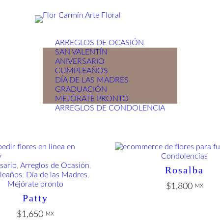
ARREGLOS DE OCASIÓN
SAN VALENTÍN
ANIVERSARIO
CUMPLEAÑOS
DÍA DE LAS MADRES
GRADUACIÓN
MEJÓRATE PRONTO
ARREGLOS DE CONDOLENCIA
Condolencias
sario
, 
Arreglos de Ocasión
, 
Rosalba
leaños
, 
Día de las Madres
, 
Mejórate pronto
$
1,800
MX
Patty
$
1,650
MX