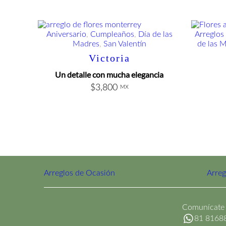
Aniversario
, 
Cumpleaños
, 
Día de las
Arreglos
Madres
, 
San Valentín
de las 
Victoria
Un detalle con mucha elegancia
$
3,800
MX
Arreglos de Ocasión
Arreg
Comunícate 
81 8168