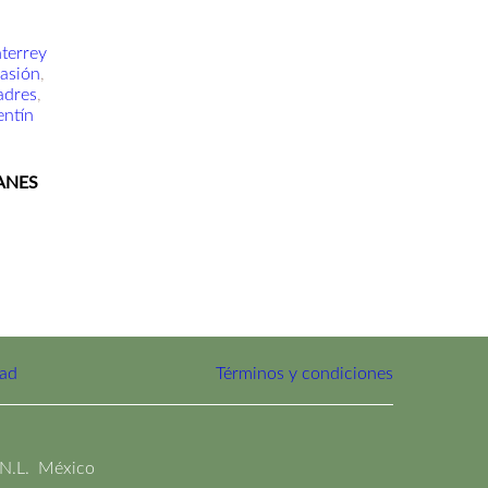
casión
, 
adres
, 
entín
PANES
dad
Términos y condiciones
 N.L. México